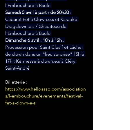
l'Embouchure à Baule 
Samedi 5 avril à partir de 20h30 
: 
Cabaret Fêt'à Clown.e.s et Karaoké 
Dragclown.e.s / Chapiteau de 
l'Embouchure à Baule 
Dimanche 6 avril : 10h à 12h
 : 
Procession pour Saint Clusif et Lâcher 
de clown dans un "lieu surprise" 15h à 
17h : Kermesse à clown.e.s à Cléry 
Saint-André
Billetterie : 
https://www.helloasso.com/association
s/l-embouchure/evenements/festival-
fet-a-clown-e-s