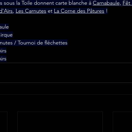
s sous la Toile donnent carte blanche à 
Carnabaule,
Fêt
d'Airs
, 
Les Carnutes
 et 
La Corne des Pâtures
 !
aule
Cirque
rnutes / Tournoi de fléchettes
irs
irs