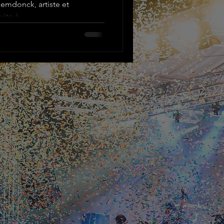
aemdonck, artiste et
ite à...