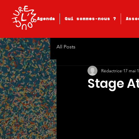
Agenda
Qui sommes-nous ?
Asso
All Posts
Rédactrice
17 mai
1
Stage At