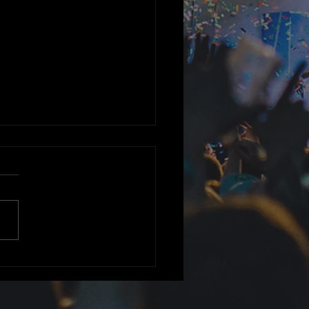
erture de la Corne
 Pâtures