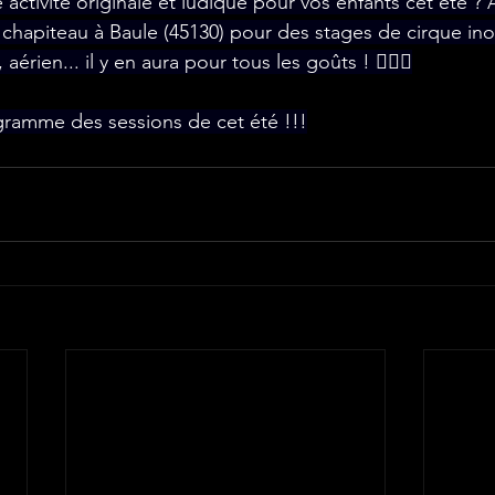
activité originale et ludique pour vos enfants cet été ? 
 chapiteau à Baule (45130) pour des stages de cirque ino
 aérien... il y en aura pour tous les goûts ! 🤸‍♂️✨
gramme des sessions de cet été !!!