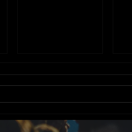
IBIBAULE, soirée électro à
Ouv
la guinguette
des