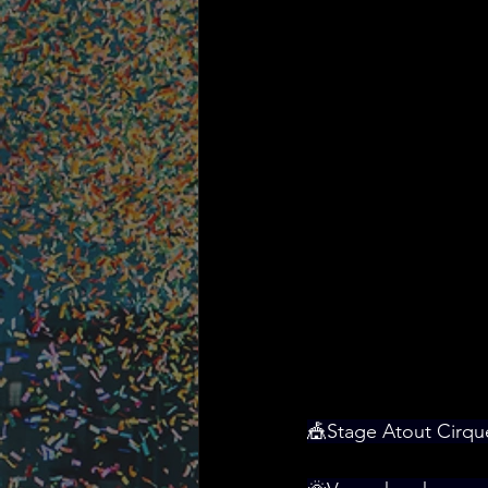
🎪Stage Atout Cirqu