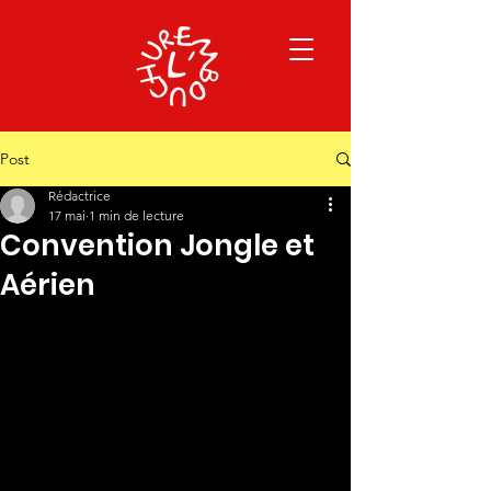
Post
Rédactrice
17 mai
1 min de lecture
Convention Jongle et
Aérien